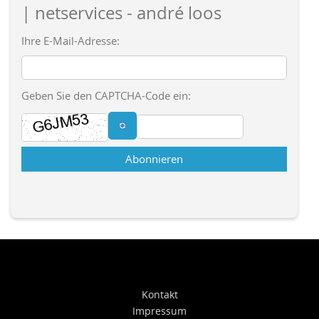
| netservices - andré loos
Ihre E-Mail-Adresse:
Geben Sie den CAPTCHA-Code ein:
Abonnieren
Kontakt
Impressum