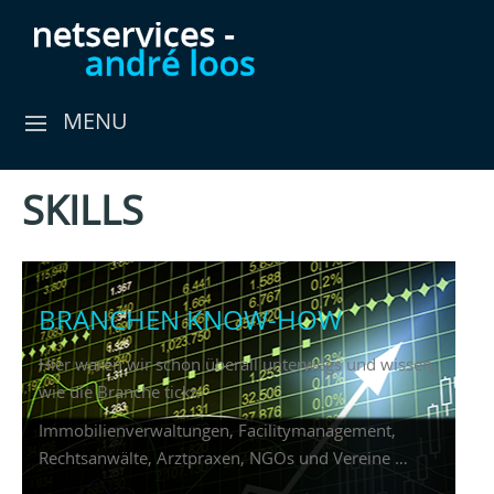
MENU
SKILLS
BRANCHEN KNOW-HOW
Hier waren wir schon überall unterwegs und wissen,
wie die Branche tickt:
Immobilienverwaltungen, Facilitymanagement,
Rechtsanwälte, Arztpraxen, NGOs und Vereine …