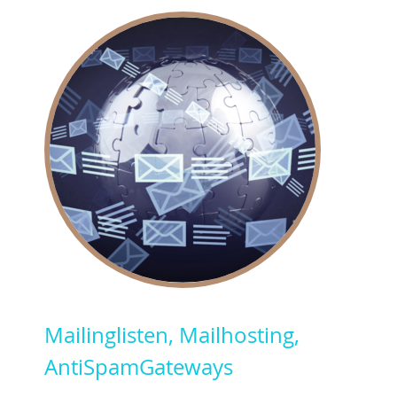
Mailinglisten, Mailhosting,
AntiSpamGateways