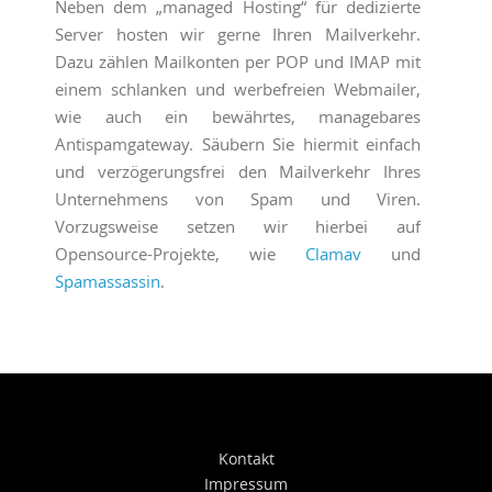
Neben dem „managed Hosting“ für dedizierte
Server hosten wir gerne Ihren Mailverkehr.
Dazu zählen Mailkonten per POP und IMAP mit
einem schlanken und werbefreien Webmailer,
wie auch ein bewährtes, managebares
Antispamgateway. Säubern Sie hiermit einfach
und verzögerungsfrei den Mailverkehr Ihres
Unternehmens von Spam und Viren.
Vorzugsweise setzen wir hierbei auf
Opensource-Projekte, wie
Clamav
und
Spamassassin
.
Kontakt
Impressum